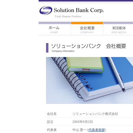
会社名
ソリューションバンク株式会社
設立
2003年9月2日
代表者
中山 憲一 (
代表者挨拶
)